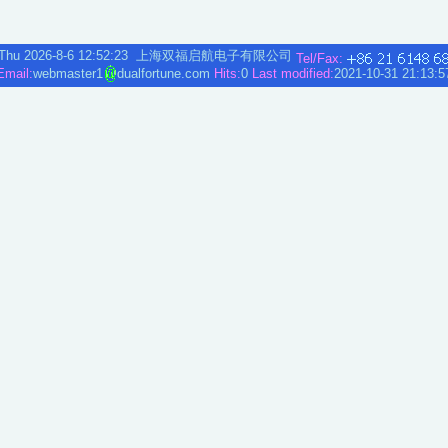
Thu 2026-8-6
12:52:23
上海双福启航电子有限公司
Tel/Fax:
Email:
webmaster1
dualfortune
.
com
Hits:
0
Last modified:
2021-10-31 21:13:5