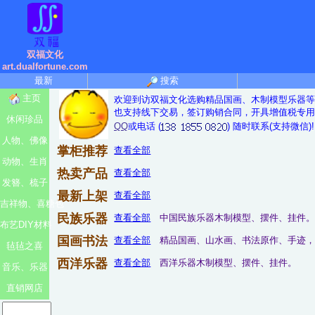
双福文化
art.dualfortune.com
最新
搜索
主页
欢迎到访双福文化选购精品国画、木制模型乐器等
也支持线下交易，签订购销合同，开具增值税专用
休闲珍品
QQ
或电话 (
) 随时联系(支持微信)!
人物、佛像
掌柜推荐
查看全部
动物、生肖
热卖产品
查看全部
发簪、梳子
最新上架
查看全部
吉祥物、喜糖包
民族乐器
查看全部
中国民族乐器木制模型、摆件、挂件
布艺DIY材料
国画书法
查看全部
精品国画、山水画、书法原作、手迹
毡毡之喜
西洋乐器
查看全部
西洋乐器木制模型、摆件、挂件。
音乐、乐器
直销网店