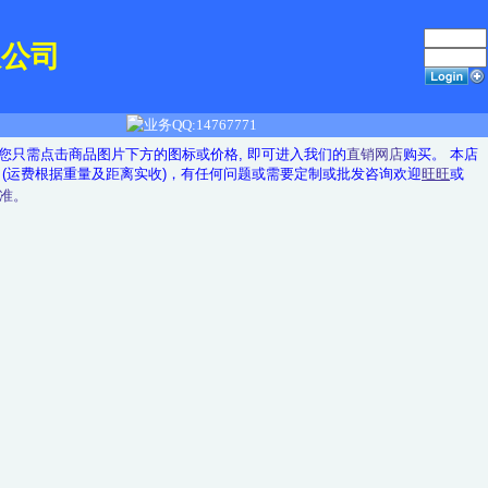
限公司
您只需点击商品图片下方的图标或价格, 即可进入我们的
直销网店
购买。 本店
(运费根据重量及距离实收)，有任何问题或需要定制或批发咨询欢迎
旺旺
或
准。