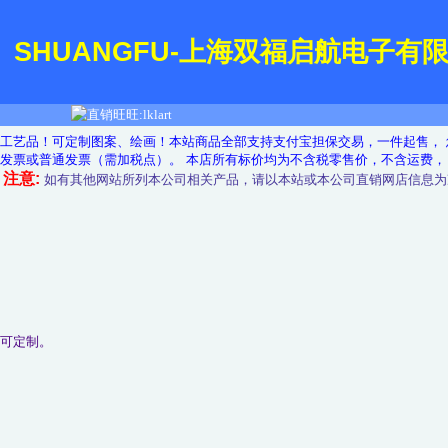
SHUANGFU-上海双福启航电子有
工艺品！可定制图案、绘画！本站商品全部支持支付宝担保交易，一件起售， 
发票或普通发票（需加税点）。 本店所有标价均为不含税零售价，不含运费， 
注意:
如有其他网站所列本公司相关产品，请以本站或
本公司直销网店
信息为
。
，可定制。